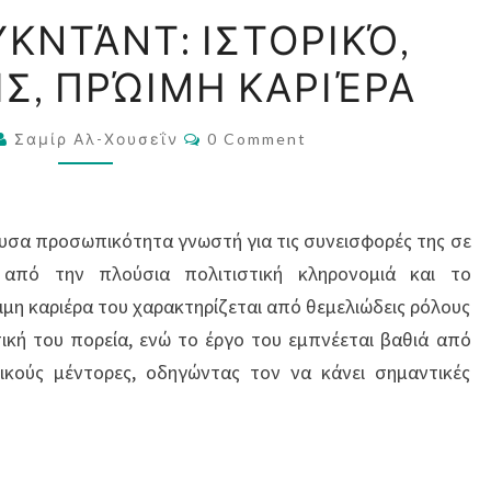
ΆΛΙ
ΥΚΝΤΆΝΤ: ΙΣΤΟΡΙΚΌ,
ΑΛ-
Σ, ΠΡΏΙΜΗ ΚΑΡΙΈΡΑ
ΜΟΥΚΝΤΆΝΤ:
ΙΣΤΟΡΙΚΌ,
Comments
ΕΜΠΝΕΎΣΕΙΣ,
Σαμίρ Αλ-Χουσεΐν
0 Comment
ΠΡΏΙΜΗ
ΚΑΡΙΈΡΑ
ουσα προσωπικότητα γνωστή για τις συνεισφορές της σε
 από την πλούσια πολιτιστική κληρονομιά και το
μη καριέρα του χαρακτηρίζεται από θεμελιώδεις ρόλους
κή του πορεία, ενώ το έργο του εμπνέεται βαθιά από
ικούς μέντορες, οδηγώντας τον να κάνει σημαντικές