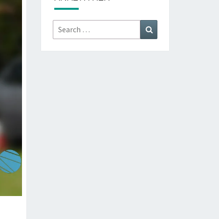
Search
Search
for: