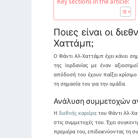
Key sections in the article:
Ποιες είναι οι διε
Χαττάμπ;
Ο Φάντι Αλ-Χαττάμπ έχει κάνει σ
της Ιορδανίας με έναν αξιοσημε
απόδοσή του έχουν παίξει κρίσιμο
τη σημασία του για την ομάδα.
Ανάλυση συμμετοχών α
Η
διεθνής καριέρα
του Φάντι Αλ-Χατ
στις συμμετοχές του. Έχει συγκεν
πρεμιέρα του, επιδεικνύοντας τη σ