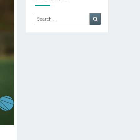
Search
Search
for: