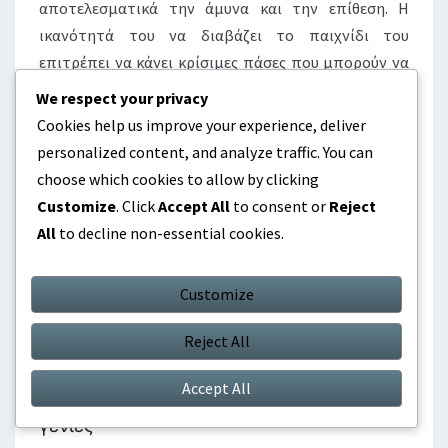
αποτελεσματικά την άμυνα και την επίθεση. Η
ικανότητά του να διαβάζει το παιχνίδι του
επιτρέπει να κάνει κρίσιμες πάσες που μπορούν να
αλλάξουν την πορεία ενός αγώνα.
We respect your privacy
Cookies help us improve your experience, deliver
Σε σύγκριση, το στυλ του Αχμάντ Χάγιελ
personalized content, and analyze traffic. You can
επικεντρώνεται στη θέση και την ολοκλήρωση,
choose which cookies to allow by clicking
καθιστώντας τον έναν θανατηφόρο επιθετικό. Ο
Customize
. Click
Accept All
to consent or
Reject
Μπάχα Φαϊσάλ, από την άλλη πλευρά, συνδυάζει
All
to decline non-essential cookies.
ταχύτητα με τεχνική ικανότητα, δημιουργώντας
συχνά ευκαιρίες για άλλους. Το μοναδικό στυλ κάθε
Customize
παίκτη συμπληρώνει τη συνολική στρατηγική της
εθνικής ομάδας, ενισχύοντας το ανταγωνιστικό τους
Reject All
πλεονέκτημα.
Accept All
Κληρονομιά και επιρροή στις μελλοντικές
γενιές