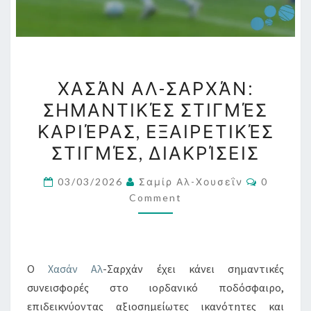
ΧΑΣΆΝ
ΧΑΣΆΝ ΑΛ-ΣΑΡΧΆΝ:
ΑΛ-
ΣΗΜΑΝΤΙΚΈΣ ΣΤΙΓΜΈΣ
ΣΑΡΧΆΝ:
ΚΑΡΙΈΡΑΣ, ΕΞΑΙΡΕΤΙΚΈΣ
ΣΗΜΑΝΤΙΚΈΣ
ΣΤΙΓΜΈΣ
ΣΤΙΓΜΈΣ, ΔΙΑΚΡΊΣΕΙΣ
ΚΑΡΙΈΡΑΣ,
Comment
03/03/2026
Σαμίρ Αλ-Χουσεΐν
0
ΕΞΑΙΡΕΤΙΚΈΣ
Comment
ΣΤΙΓΜΈΣ,
ΔΙΑΚΡΊΣΕΙΣ
Ο
Χασάν Αλ
-Σαρχάν έχει κάνει σημαντικές
συνεισφορές στο ιορδανικό ποδόσφαιρο,
επιδεικνύοντας αξιοσημείωτες ικανότητες και