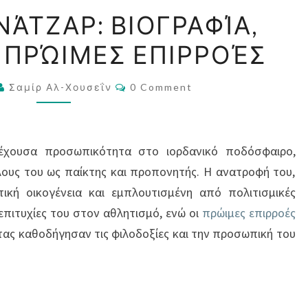
ΣΆΜΕΡ
ΝΆΤΖΑΡ: ΒΙΟΓΡΑΦΊΑ,
ΑΛ-
 ΠΡΏΙΜΕΣ ΕΠΙΡΡΟΈΣ
ΝΆΤΖΑΡ:
ΒΙΟΓΡΑΦΊΑ,
Comments
ΑΝΑΤΡΟΦΉ,
Σαμίρ Αλ-Χουσεΐν
0 Comment
ΠΡΏΙΜΕΣ
ΕΠΙΡΡΟΈΣ
ξέχουσα προσωπικότητα στο ιορδανικό ποδόσφαιρο,
λους του ως παίκτης και προπονητής. Η ανατροφή του,
ική οικογένεια και εμπλουτισμένη από πολιτισμικές
ς επιτυχίες του στον αθλητισμό, ενώ οι
πρώιμες επιρροές
τας καθοδήγησαν τις φιλοδοξίες και την προσωπική του