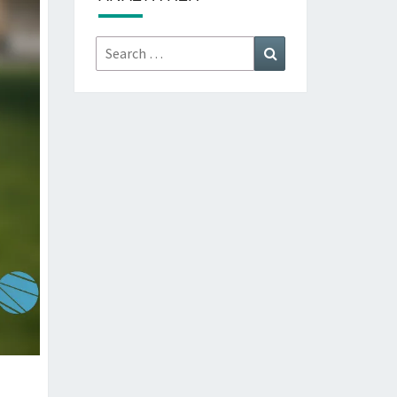
Search
Search
for: