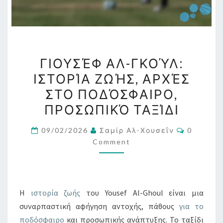
ΓΙΟΥΣΈΦ
ΓΙΟΥΣΈΦ ΑΛ-ΓΚΟΎΛ:
ΑΛ-
ΙΣΤΟΡΊΑ ΖΩΉΣ, ΑΡΧΈΣ
ΓΚΟΎΛ:
ΣΤΟ ΠΟΔΌΣΦΑΙΡΟ,
ΙΣΤΟΡΊΑ
ΖΩΉΣ,
ΠΡΟΣΩΠΙΚΌ ΤΑΞΊΔΙ
ΑΡΧΈΣ
Comment
09/02/2026
Σαμίρ Αλ-Χουσεΐν
0
ΣΤΟ
Comment
ΠΟΔΌΣΦΑΙΡΟ,
ΠΡΟΣΩΠΙΚΌ
ΤΑΞΊΔΙ
Η
ιστορία ζωής
του Yousef Al-Ghoul είναι μια
συναρπαστική αφήγηση αντοχής, πάθους
για το
ποδόσφαιρο
και προσωπικής ανάπτυξης. Το ταξίδι