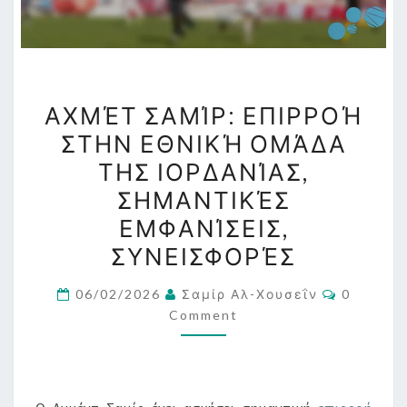
ΑΧΜΈΤ
ΑΧΜΈΤ ΣΑΜΊΡ: ΕΠΙΡΡΟΉ
ΣΑΜΊΡ:
ΣΤΗΝ ΕΘΝΙΚΉ ΟΜΆΔΑ
ΕΠΙΡΡΟΉ
ΤΗΣ ΙΟΡΔΑΝΊΑΣ,
ΣΤΗΝ
ΕΘΝΙΚΉ
ΣΗΜΑΝΤΙΚΈΣ
ΟΜΆΔΑ
ΕΜΦΑΝΊΣΕΙΣ,
ΤΗΣ
ΣΥΝΕΙΣΦΟΡΈΣ
ΙΟΡΔΑΝΊΑΣ,
ΣΗΜΑΝΤΙΚΈΣ
Comment
06/02/2026
Σαμίρ Αλ-Χουσεΐν
0
ΕΜΦΑΝΊΣΕΙΣ,
Comment
ΣΥΝΕΙΣΦΟΡΈΣ