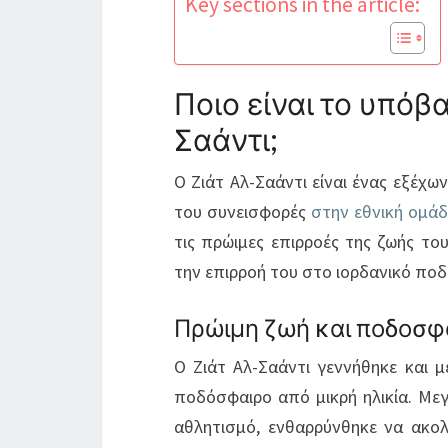
Key sections in the article:
Ποιο είναι το υπόβα
Σαάντι;
Ο Ζιάτ Αλ-Σαάντι είναι ένας εξέχω
του συνεισφορές
στην εθνική ομά
τις πρώιμες επιρροές της ζωής το
την επιρροή του στο ιορδανικό πο
Πρώιμη ζωή και ποδοσφ
Ο Ζιάτ Αλ-Σαάντι γεννήθηκε και 
ποδόσφαιρο από μικρή ηλικία. Με
αθλητισμό, ενθαρρύνθηκε να ακολ