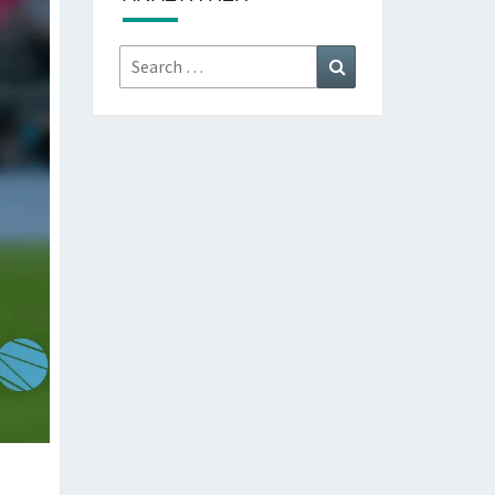
Search
Search
for: