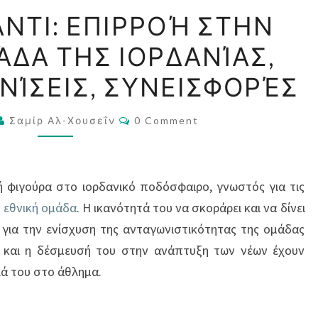
ΖΙΆΤ
ΆΝΤΙ: ΕΠΙΡΡΟΉ ΣΤΗΝ
ΑΛ-
ΔΑ ΤΗΣ ΙΟΡΔΑΝΊΑΣ,
ΣΑΆΝΤΙ:
ΕΠΙΡΡΟΉ
ΝΊΣΕΙΣ, ΣΥΝΕΙΣΦΟΡΈΣ
ΣΤΗΝ
ΕΘΝΙΚΉ
Comments
Σαμίρ Αλ-Χουσεΐν
0 Comment
ΟΜΆΔΑ
ΤΗΣ
ΙΟΡΔΑΝΊΑΣ,
κή φιγούρα στο ιορδανικό ποδόσφαιρο, γνωστός για τις
ΚΎΡΙΕΣ
ν
εθνική ομάδα
. Η ικανότητά του να σκοράρει και να δίνει
ΕΜΦΑΝΊΣΕΙΣ,
ή για την ενίσχυση της ανταγωνιστικότητας της ομάδας
ΣΥΝΕΙΣΦΟΡΈΣ
α και η δέσμευσή του στην ανάπτυξη των νέων έχουν
ιά του στο άθλημα.